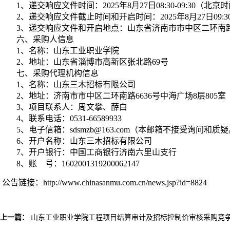
1、递交响应文件
时间：
2025年
8月27日08:30-09:30（北
2、递交响应文件
截止时间和开启时间：
2025年
8月27日0
3、递交响应文件
和开启地点：山东省济南市市中区二环南
六、采购人信息
1、名称：山东工业职业学院
2、地址：山东省淄博市高新区张北路69号
七、采购代理机构信息
1、名称：山东三木招标有限公司
2、地址：济南市市中区二环南路6636号中海广场8层805室
3、项目联系人：周文攀、薛白
4、联系电话：0531-66589933
5、电子信箱：sdsmzb@163.com（本邮箱不接受询问和质
6、开户名称：山东三木招标有限公司
7、开户银行：中国工商银行济南六里山支行
8、账 号：1602001319200062147
公告链接：
http://www.chinasanmu.com.cn/news.jsp?id=8824
上一篇：
山东工业职业学院工程项目结算审计及招标控制价审核采购竞