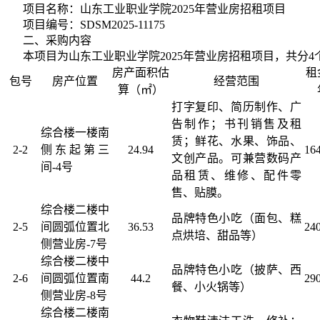
项目名称：
山东工业职业学院
2025年营业房招租项目
项目编号：
SDSM2025-
11175
二、采购内容
本项目为
山东工业职业学院
2025年营业房招租项目，共分
4
房产面积估
租
包号
房产位置
经营范围
算（㎡）
打字复印、简历制作、广
告制作；书刊销售及租
综合楼一楼南
赁；鲜花、水果、饰品、
2-2
侧东起第三
24.94
164
文创产品。可兼营数码产
间
-4号
品租赁、维修、配件零
售、贴膜。
综合楼二楼中
品牌特色小吃（面包、糕
2-5
间圆弧位置北
36.53
240
点烘培、甜品等）
侧营业房
-7号
综合楼二楼中
品牌特色小吃（披萨、西
2-6
间圆弧位置南
44.2
290
餐、小火锅等）
侧营业房
-8号
综合楼二楼南