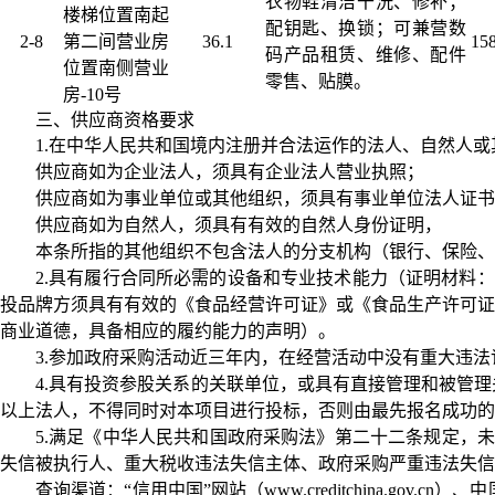
衣物鞋清洁干洗、修补；
楼梯位置南起
配钥匙、换锁；可兼营数
2-8
第二间营业房
36.1
158
码产品租赁、维修、配件
位置南侧营业
零售、贴膜。
房
-10号
三、供应商资格要求
1.在中华人民共和国境内注册并合法运作的法人、自然人
供应商如为企业法人，须具有企业法人营业执照；
供应商如为事业单位或其他组织，须具有事业单位法人证书
供应商如为自然人，须具有有效的自然人身份证明，
本条所指的其他组织不包含法人的分支机构（银行、保险、
2.具有履行合同所必需的设备和专业技术能力（证明材料：
投品牌方须具有有效的《食品经营许可证》或《食品生产许可证
商业道德，具备相应的履约能力的声明）。
3.参加政府采购活动近三年内，在经营活动中没有重大违
4.具有投资参股关系的关联单位，或具有直接管理和被管
以上法人，不得同时对本项目进行投标，否则由最先报名成功的
5.满足
《中华人民共和国政府采购法》第二十二条规定，
失信被执行人、重大税收违法失信主体、政府采购严重违法失信
查询渠道：
“信用中国”网站（www.creditchina.gov.cn）、