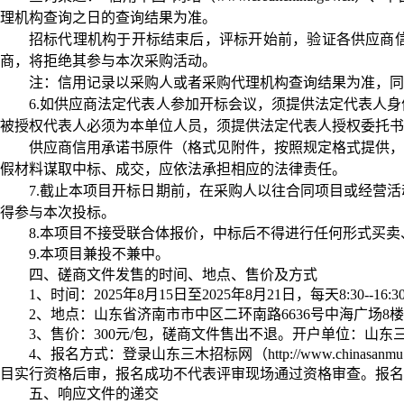
理机构查询之日的查询结果为准。
招标代理机构于开标结束后，评标开始前，验证各供应商
商，将拒绝其参与本次采购活动。
注：信用记录以采购人或者采购代理机构查询结果为准，同
6.如供应商
法定代表人参加开标会议，须提供法定代表人身
被授权代表人必须为本单位人员，须提供法定代表人授权委托书
供应商信用承诺书原件（格式见附件，按照规定格式提供，
假材料谋取中标、成交，应依法承担相应的法律责任。
7.截止本项目开标日期前，在采购人以往合同项目或经营
得参与本次投标。
8.本项目不接受联合体报价，中标后不得进行任何形式买
9.本项目兼投不兼中。
四、磋商文件发售的时间、地点、售价及方式
1、时间：2025年8月15
日至
2025年
8月21
日，每天
8:30--1
6:
2、地点：山东省济南市市中区二环南路6636号中海广场8楼8
3、售价：300元/包，磋商文件
售出不退。开户单位：山东
4、报名方式：登录山东三木招标网（http://www.china
目实行资格后审，报名成功不代表评审现场通过资格审查。报名
五、响应文件的递交